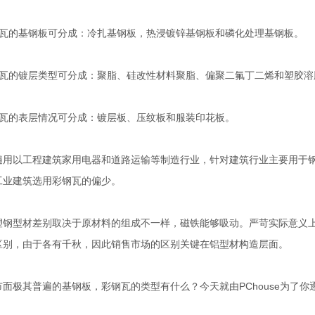
的基钢板可分成：冷扎基钢板，热浸镀锌基钢板和磷化处理基钢板。
的镀层类型可分成：聚脂、硅改性材料聚脂、偏聚二氟丁二烯和塑胶溶
的表层情况可分成：镀层板、压纹板和服装印花板。
以工程建筑家用电器和道路运输等制造行业，针对建筑行业主要用于钢
工业建筑选用彩钢瓦的偏少。
型材差别取决于原材料的组成不一样，磁铁能够吸动。严苛实际意义上
区别，由于各有千秋，因此销售市场的区别关键在铝型材构造层面。
极其普遍的基钢板，彩钢瓦的类型有什么？今天就由PChouse为了你