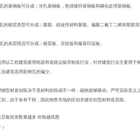
的基钢板可分成：冷扎基钢板，热浸镀锌基钢板和磷化处理基钢板。
的镀层类型可分成：聚脂、硅改性材料聚脂、偏聚二氟丁二烯和塑胶溶
的表层情况可分成：镀层板、压纹板和服装印花板。
以工程建筑家用电器和道路运输等制造行业，针对建筑行业主要用于钢
工业建筑选用彩钢瓦的偏少。
型材差别取决于原材料的组成不一样，磁铁能够吸动。严苛实际意义上
区别，由于各有千秋，因此销售市场的区别关键在铝型材构造层面。
夹芯板批发数量越多 价格越优惠
了！