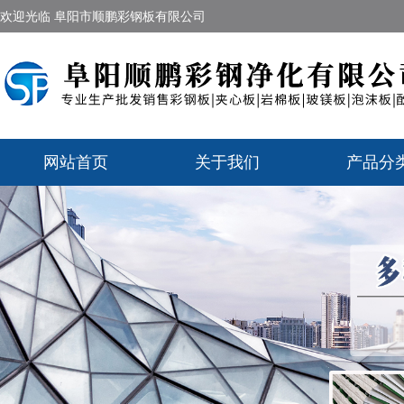
欢迎光临 阜阳市顺鹏彩钢板有限公司
网站首页
关于我们
产品分