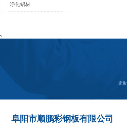
·净化铝材
?
一家集
阜阳市顺鹏彩钢板有限公司